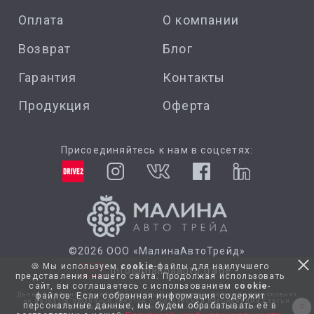
Оплата
О компании
Возврат
Блог
Гарантия
Контакты
Продукция
Оферта
Присоединяйтесь к нам в соцсетях:
©2026 ООО «МалинаАвтоТрейд»
🍪 Мы используем
cookie
-файлы для наилучшего
info@malinaauto.trade
представления нашего сайта. Продолжая использовать
сайт, вы соглашаетесь с использованием
cookie
-
Данный сайт носит информационный характер и ни при каких условиях
файлов.
Если собранная информация содержит
не является публичной офертой, определяемой положениями Статьи
персональные данные, мы будем обрабатывать её в
437 (2) Гражданского кодекса Российской Федерации.