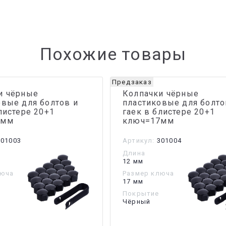
Похожие товары
Предзаказ
и чёрные
Колпачки чёрные
овые для болтов и
пластиковые для болто
листере 20+1
гаек в блистере 20+1
9мм
ключ=17мм
01003
Артикул:
301004
Длина
12 мм
люча
Размер ключа
17 мм
Покрытие
Чёрный