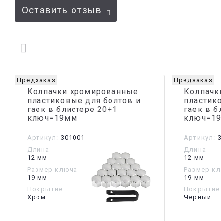
Оставить отзыв
Предзаказ
Предзаказ
Колпачки хромированные
Колпачк
пластиковые для болтов и
пластик
гаек в блистере 20+1
гаек в б
ключ=19мм
ключ=1
Артикул:
301001
Артикул:
3
Длина
Длина
12 мм
12 мм
Размер ключа
Размер к
19 мм
19 мм
Покрытие
Покрытие
Хром
Чёрный