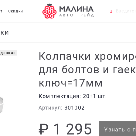
т
Скидки
чки
Колпачки хромир
дзаказ
для болтов и гаек
ключ=17мм
Комплектация:
20+1 шт.
Артикул:
301002
₽ 1 295
Узнать о 