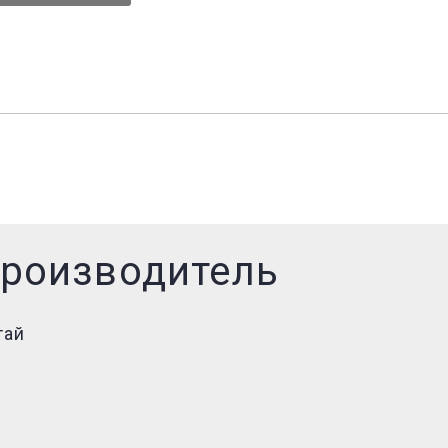
роизводитель
тай