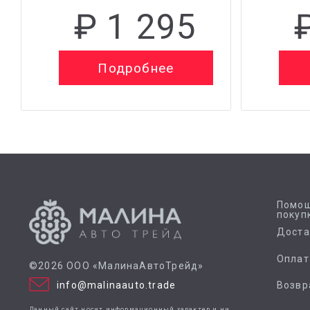
₽ 1 295
Подробнее
Помощ
покуп
Доста
Оплат
©2026 ООО «МалинаАвтоТрейд»
info@malinaauto.trade
Возвр
Данный сайт носит информационный характер и ни