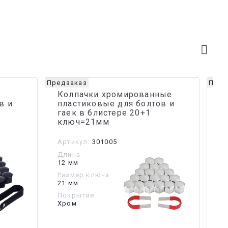
Предзаказ
Пред
Колпачки хромированные
К
в и
пластиковые для болтов и
п
гаек в блистере 20+1
г
ключ=21мм
к
Артикул:
301005
Ар
Длина
Д
12 мм
12
Размер ключа
Р
21 мм
21
Покрытие
П
Хром
Ч