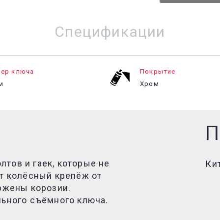
Спецификации
ер ключа
Покрытие
м
Хром
П
тов и гаек, которые не
Ки
ят колёсный крепёж от
ержены корозии.
льного съёмного ключа.