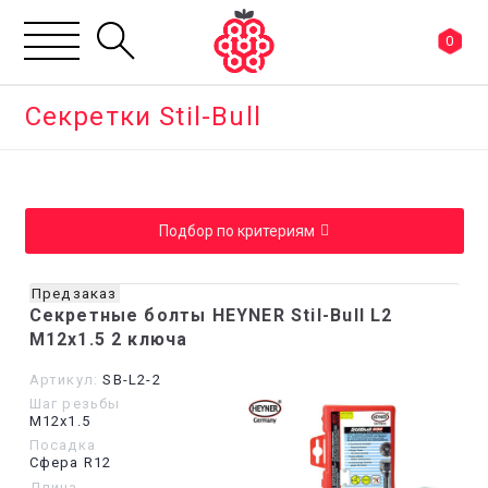
0
Секретки Stil-Bull
Предзаказ
Секретные болты HEYNER Stil-Bull L2
M12x1.5 2 ключа
Артикул:
SB-L2-2
Шаг резьбы
М12х1.5
Посадка
Сфера R12
Длина