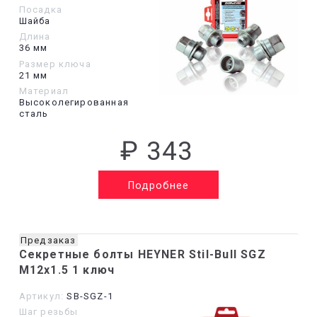
Посадка
Шайба
Длина
36 мм
Размер ключа
21 мм
Материал
Высоколегированная
сталь
₽ 343
Подробнее
Предзаказ
Секретные болты HEYNER Stil-Bull SGZ
M12x1.5 1 ключ
Артикул:
SB-SGZ-1
Шаг резьбы