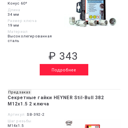
Конус 60º
Длина
34 мм
Размер ключа
19 мм
Материал
Высоколегированная
сталь
₽ 343
Подробнее
Предзаказ
Секретные гайки HEYNER Stil-Bull 382
M12x1.5 2 ключа
Артикул:
SB-392-2
Шаг резьбы
М14х1.5