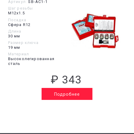
Артикул:
SB-AC1-1
Шаг резьбы
М12х1.5
Посадка
Сфера R12
Длина
30 мм
Размер ключа
19 мм
Материал
Высоколегированная
сталь
₽ 343
Подробнее