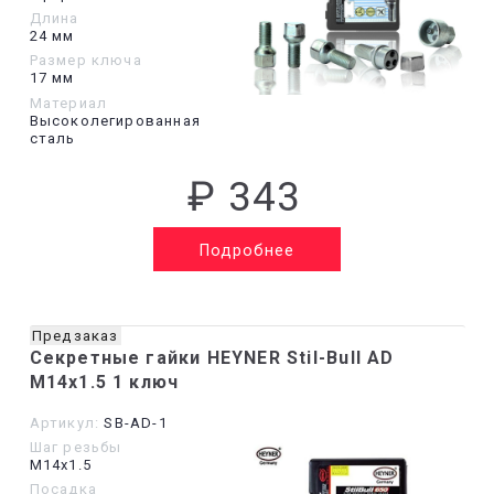
Длина
24 мм
Размер ключа
17 мм
Материал
Высоколегированная
сталь
₽ 343
Подробнее
Предзаказ
Секретные гайки HEYNER Stil-Bull AD
M14x1.5 1 ключ
Артикул:
SB-AD-1
Шаг резьбы
М14х1.5
Посадка