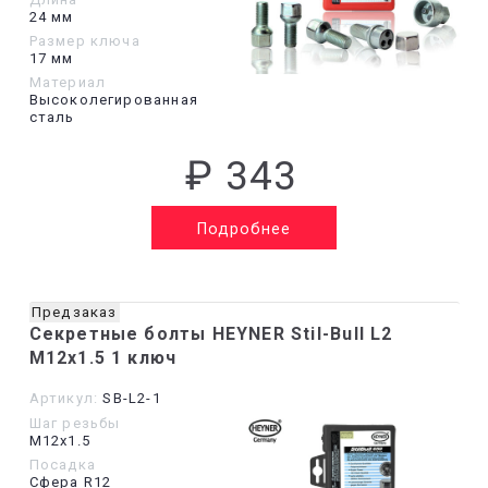
24 мм
Размер ключа
17 мм
Материал
Высоколегированная
сталь
₽ 343
Подробнее
Предзаказ
Секретные болты HEYNER Stil-Bull L2
M12x1.5 1 ключ
Артикул:
SB-L2-1
Шаг резьбы
М12х1.5
Посадка
Сфера R12