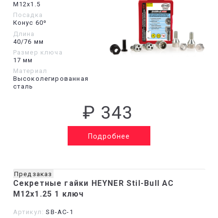
М12х1.5
Посадка
Конус 60º
Длина
40/76 мм
Размер ключа
17 мм
Материал
Высоколегированная
сталь
₽ 343
Подробнее
Предзаказ
Секретные гайки HEYNER Stil-Bull AC
M12x1.25 1 ключ
Артикул:
SB-AC-1