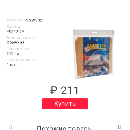
Артикул:
SSW302
Размер
40х40 см
Вид салфетки
Обычная
Плотность
210 гр.
Комплектация
1 шт.
₽ 211
Купить
Похожие товары