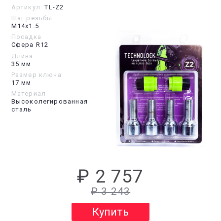
Артикул:
TL-Z2
Шаг резьбы
М14х1.5
Посадка
Сфера R12
Длина
35 мм
Размер ключа
17 мм
Материал
Высоколегированная
сталь
₽ 2 757
₽ 3 243
Купить