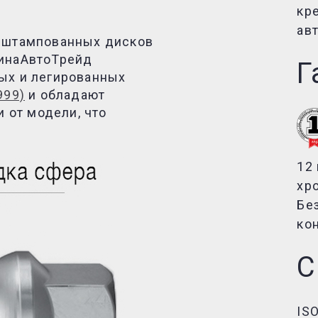
кр
ав
и штампованных дисков
инаАвтоТрейд
Г
ых и легированных
999)
и обладают
и от модели, что
12
хр
Бе
ко
С
ISO