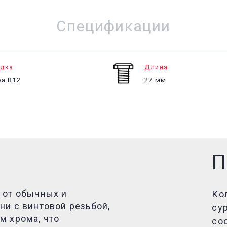
Спецификации
дка
Длина
а R12
27 мм
П
 от обычных и
Ко
ни с винтовой резьбой,
су
м хрома, что
со