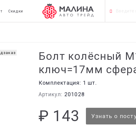
т
Скидки
Болт колёсный М
дзаказ
ключ=17мм сфера
Комплектация:
1 шт.
Артикул:
201028
₽ 143
Узнать о пост