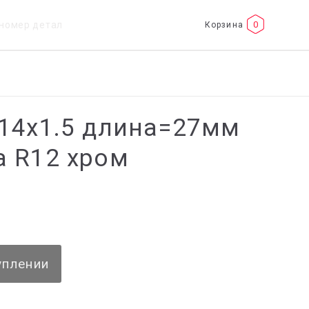
0
14x1.5 длина=27мм
 R12 хром
уплении