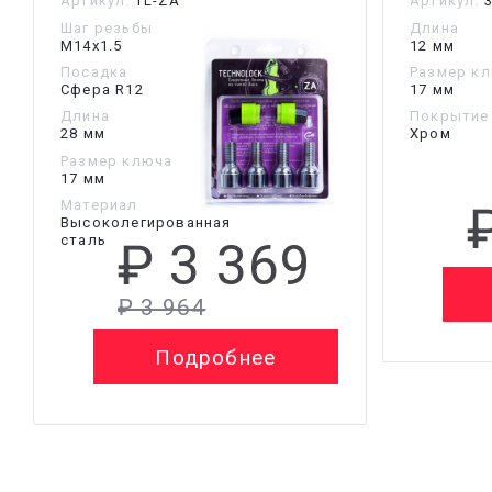
Артикул:
TL-ZA
Артикул:
3
Шаг резьбы
Длина
М14х1.5
12 мм
Посадка
Размер к
Сфера R12
17 мм
Длина
Покрытие
28 мм
Хром
Размер ключа
17 мм
Материал
Высоколегированная
сталь
₽ 3 369
₽ 3 964
Подробнее