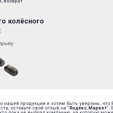
, возврат
ого
колёсного
:
о нашей продукции и хотим быть уверены, что
та, оставьте свой отзыв на "
Яндекс.Маркет
",
, кто пока не выбрал компанию, на которую мож