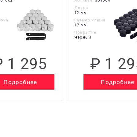
01002
Артикул:
301004
Длина
12 мм
люча
Размер ключа
17 мм
Покрытие
Чёрный
₽ 1 295
₽ 1 29
Подробнее
Подробнее