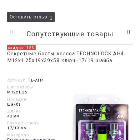
Оставить отзыв
Сопутствующие товары
скидка: 15%
Секретные болты колеса TECHNOLOCK AH4
М12x1.25x19x39x58 ключ=17/19 шайба
Артикул:
TL-AH4
Шаг резьбы
М12х1.25
Посадка
Шайба
Длина
40 мм
Размер ключа
17/19 мм
Материал
Высоколегированная