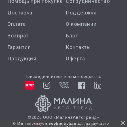
Помощь при покупке
Сотрудничество
Доставка
Поддержка
Оплата
О компании
Возврат
Блог
Гарантия
Контакты
Продукция
Оферта
Присоединяйтесь к нам в соцсетях:
©2026 ООО «МалинаАвтоТрейд»
🍪 Мы используем
cookie
-файлы для наилучшего
info@malinaauto.trade