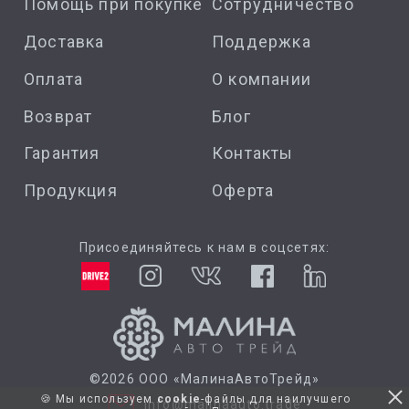
Помощь при покупке
Сотрудничество
Доставка
Поддержка
Оплата
О компании
Возврат
Блог
Гарантия
Контакты
Продукция
Оферта
Присоединяйтесь к нам в соцсетях:
©2026 ООО «МалинаАвтоТрейд»
🍪 Мы используем
cookie
-файлы для наилучшего
info@malinaauto.trade