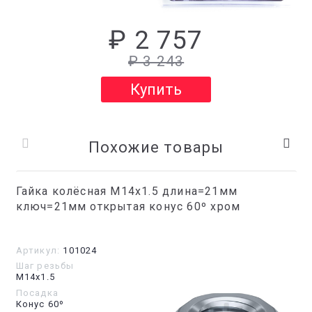
₽ 2 757
₽ 3 243
Купить
Похожие товары
Гайка колёсная М14x1.5 длина=21мм
ключ=21мм открытая конус 60º хром
Артикул:
101024
Шаг резьбы
М14х1.5
Посадка
Конус 60º