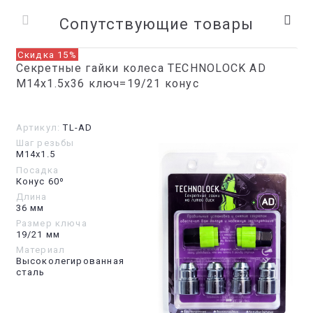
Сопутствующие товары
Скидка 15%
Секретные гайки колеса TECHNOLOCK AD
М14x1.5x36 ключ=19/21 конус
Артикул:
TL-AD
Шаг резьбы
М14х1.5
Посадка
Конус 60º
Длина
36 мм
Размер ключа
19/21 мм
Материал
Высоколегированная
сталь