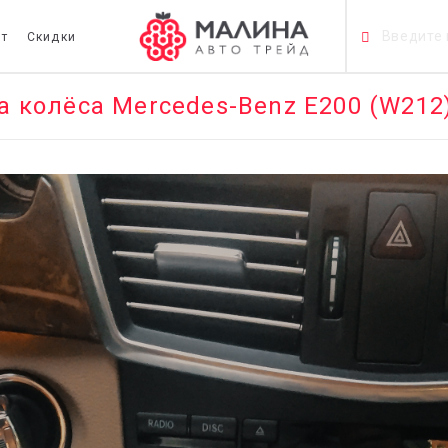
т
Скидки
а колёса Mercedes-Benz E200 (W21